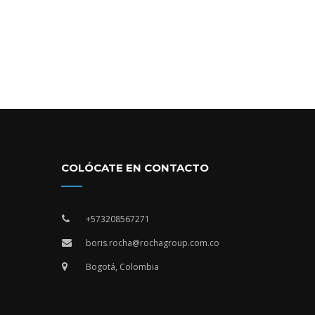
COLÓCATE EN CONTACTO
+573208567271
boris.rocha@rochagroup.com.co
Bogotá, Colombia