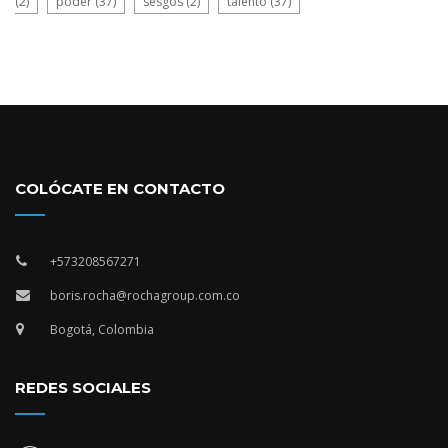
(2)
poder
(37)
sesgos
(2)
talento
(37)
COLÓCATE EN CONTACTO
+573208567271
boris.rocha@rochagroup.com.co
Bogotá, Colombia
REDES SOCIALES