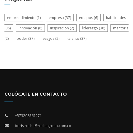
emprendimiento
(1)
empresa
(37)
equipos
(6)
habilidades
(36)
innovación
(8)
inspiracion
(2)
liderazgo
(38)
mentoria
(2)
poder
(37)
sesgos
(2)
talento
(37)
COLÓCATE EN CONTACTO
+573208567271
boris.rocha@rochagroup.com.co