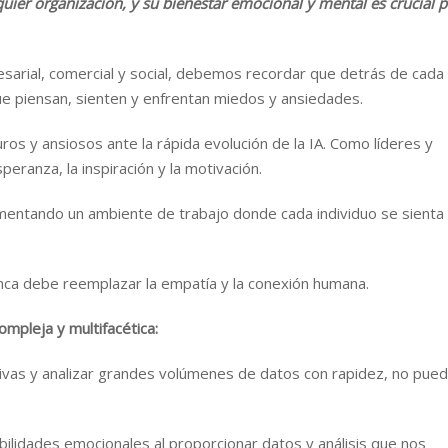
uier organización, y su bienestar emocional y mental es crucial 
sarial, comercial y social, debemos recordar que detrás de cada
e piensan, sienten y enfrentan miedos y ansiedades.
os y ansiosos ante la rápida evolución de la IA. Como líderes y
eranza, la inspiración y la motivación.
mentando un ambiente de trabajo donde cada individuo se sienta
nca debe reemplazar la empatía y la conexión humana.
ompleja y multifacética:
tivas y analizar grandes volúmenes de datos con rapidez, no pue
ilidades emocionales al proporcionar datos y análisis que nos