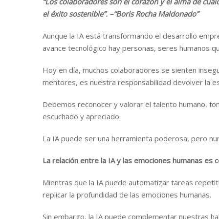
“Los colaboradores son el corazón y el alma de cualq
el éxito sostenible”.
–“Boris Rocha Maldonado”
Aunque la IA está transformando el desarrollo empre
avance tecnológico hay personas, seres humanos qu
Hoy en día, muchos colaboradores se sienten insegur
mentores, es nuestra responsabilidad devolver la esp
Debemos reconocer y valorar el talento humano, fo
escuchado y apreciado.
La IA puede ser una herramienta poderosa, pero nu
La relación entre la IA y las emociones humanas es c
Mientras que la IA puede automatizar tareas repeti
replicar la profundidad de las emociones humanas.
Sin embargo, la IA puede complementar nuestras hab