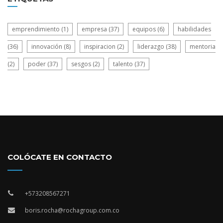
emprendimiento
(1)
empresa
(37)
equipos
(6)
habilidades
(36)
innovación
(8)
inspiracion
(2)
liderazgo
(38)
mentoria
(2)
poder
(37)
sesgos
(2)
talento
(37)
COLÓCATE EN CONTACTO
+573208567271
boris.rocha@rochagroup.com.co