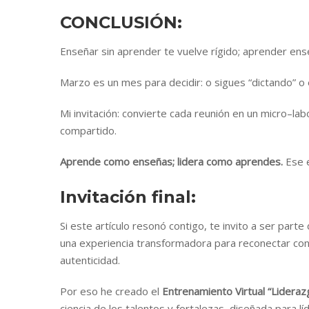
CONCLUSIÓN:
Enseñar sin aprender te vuelve rígido; aprender en
Marzo es un mes para decidir: o sigues “dictando” 
Mi invitación: convierte cada reunión en un micro–la
compartido.
Aprende como enseñas; lidera como aprendes.
Ese e
Invitación final:
Si este artículo resonó contigo, te invito a ser part
una experiencia transformadora para reconectar con t
autenticidad.
Por eso he creado el
Entrenamiento Virtual “Lideraz
ciencia de los talentos y fortalezas, diseñada para l