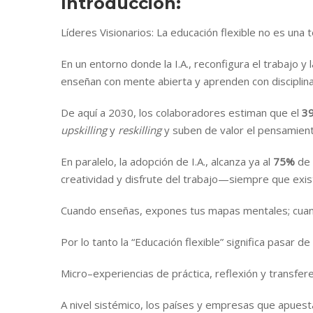
Introducción:
Líderes Visionarios: La educación flexible no es una
En un entorno donde la I.A., reconfigura el trabajo y
enseñan con mente abierta y aprenden con disciplina
De aquí a 2030, los colaboradores estiman que el
39
upskilling
y
reskilling
y suben de valor el pensamiento a
En paralelo, la adopción de I.A., alcanza ya al
75%
de 
creatividad y disfrute del trabajo—siempre que exist
Cuando enseñas, expones tus mapas mentales; cua
Por lo tanto la “Educación flexible” significa pasar d
Micro–experiencias de práctica, reflexión y transfere
A nivel sistémico, los países y empresas que apuesta