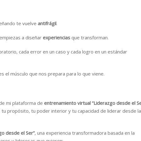
señando te vuelve
antifrágil
.
o empiezas a diseñar
experiencias
que transforman.
boratorio, cada error en un caso y cada logro en un estándar
s el músculo que nos prepara para lo que viene.
e de mi plataforma de
entrenamiento virtual “Liderazgo desde el Se
u propósito, tu poder interior y tu capacidad de liderar desde la
go desde el Ser”
, una experiencia transformadora basada en la
íderes y lideresas que quieren: