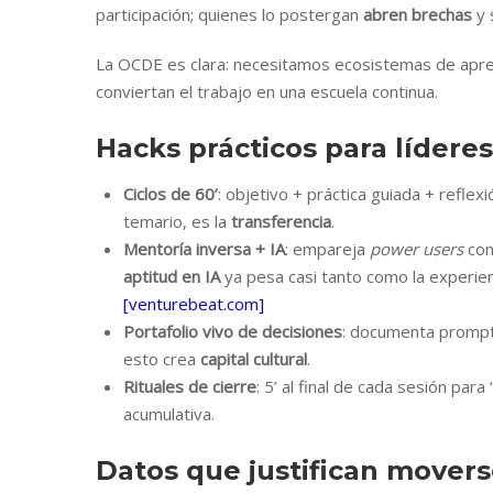
participación; quienes lo postergan
abren brechas
y 
La OCDE es clara: necesitamos ecosistemas de apre
conviertan el trabajo en una escuela continua.
Hacks prácticos para lídere
Ciclos de 60’
: objetivo + práctica guiada + reflex
temario, es la
transferencia
.
Mentoría inversa + IA
: empareja
power users
con 
aptitud en IA
ya pesa casi tanto como la experienc
[venturebeat.com]
Portafolio vivo de decisiones
: documenta prompts
esto crea
capital cultural
.
Rituales de cierre
: 5’ al final de cada sesión par
acumulativa.
Datos que justifican movers