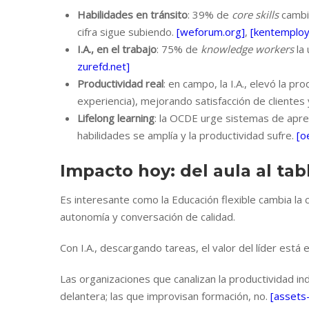
Habilidades en tránsito
: 39% de
core skills
cambia
cifra sigue subiendo.
[weforum.org]
,
[kentemploy
I.A., en el trabajo
: 75% de
knowledge workers
la 
zurefd.net]
Productividad real
: en campo, la I.A., elevó la pr
experiencia), mejorando satisfacción de clientes
Lifelong learning
: la OCDE urge sistemas de apr
habilidades se amplía y la productividad sufre.
[o
Impacto hoy: del aula al tab
Es interesante como la Educación flexible cambia la
autonomía y conversación de calidad.
Con I.A., descargando tareas, el valor del líder está 
Las organizaciones que canalizan la productividad indi
delantera; las que improvisan formación, no.
[assets