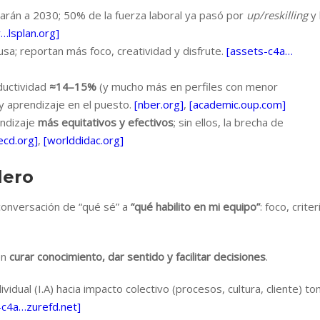
rán a 2030; 50% de la fuerza laboral ya pasó por
up/reskilling
y 
…lsplan.org]
usa; reportan más foco, creatividad y disfrute.
[assets-c4a…
oductividad
≈14–15%
(y mucho más en perfiles con menor
 y aprendizaje en el puesto.
[nber.org]
,
[academic.oup.com]
endizaje
más equitativos y efectivos
; sin ellos, la brecha de
ecd.org]
,
[worlddidac.org]
lero
 conversación de “qué sé” a
“qué habilito en mi equipo”
: foco, criter
en
curar conocimiento, dar sentido y facilitar decisiones
.
vidual (I.A) hacia impacto colectivo (procesos, cultura, cliente) t
-c4a…zurefd.net]