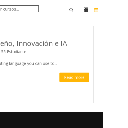
eño, Innovación e IA
155 Estudiante
ipting language you can use to...
Read more