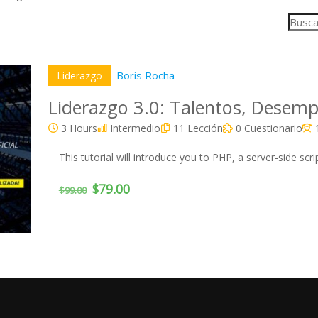
Boris Rocha
Liderazgo
Liderazgo 3.0: Talentos, Desemp
3 Hours
Intermedio
11 Lección
0 Cuestionario
This tutorial will introduce you to PHP, a server-side scr
$79.00
$99.00